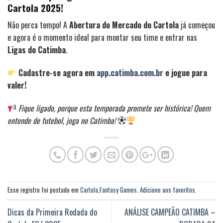
Cartola 2025!
Não perca tempo! A
Abertura do Mercado do Cartola
já começou
e agora é o momento ideal para montar seu time e entrar nas
Ligas do Catimba
.
Cadastre-se agora em
app.catimba.com.br
e jogue para
valer!
Fique ligado, porque esta temporada promete ser histórica! Quem
entende de futebol, joga no Catimba!
Esse registro foi postado em
Cartola
,
Fantasy Games
.
Adicione aos favoritos
.
Dicas da Primeira Rodada do
ANÁLISE CAMPEÃO CATIMBA –