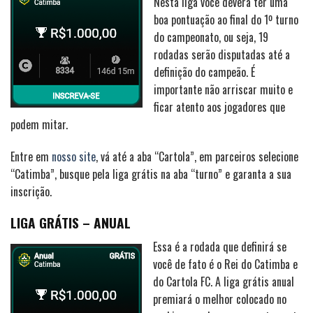
Nesta liga você deverá ter uma
boa pontuação ao final do 1º turno
do campeonato, ou seja, 19
rodadas serão disputadas até a
definição do campeão. É
importante não arriscar muito e
ficar atento aos jogadores que
podem mitar.
Entre em
nosso site
, vá até a aba “Cartola”, em parceiros selecione
“Catimba”, busque pela liga grátis na aba “turno” e garanta a sua
inscrição.
LIGA GRÁTIS – ANUAL
Essa é a rodada que definirá se
você de fato é o Rei do Catimba e
do Cartola FC. A liga grátis anual
premiará o melhor colocado no