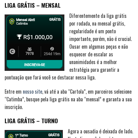
LIGA GRÁTIS – MENSAL
Diferentemente da liga grátis
por rodada, na mensal grátis,
regularidade é um ponto
importante, porém, não é crucial.
Ousar em algumas peças e não
esquecer de escalar as
unanimidades é a melhor
estratégia para garantir a
pontuação que fará você se destacar nessa liga.
Entre em
nosso site
, vá até a aba “Cartola”, em parceiros selecione
“Catimba”, busque pela liga grátis na aba “mensal” e garanta a sua
inscrição.
LIGA GRÁTIS – TURNO
Agora a ousadia é deixada de lado.