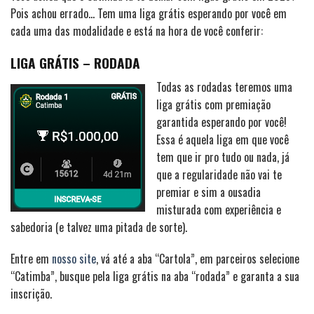
Pois achou errado… Tem uma liga grátis esperando por você em
cada uma das modalidade e está na hora de você conferir:
LIGA GRÁTIS – RODADA
Todas as rodadas teremos uma
liga grátis com premiação
garantida esperando por você!
Essa é aquela liga em que você
tem que ir pro tudo ou nada, já
que a regularidade não vai te
premiar e sim a ousadia
misturada com experiência e
sabedoria (e talvez uma pitada de sorte).
Entre em
nosso site
, vá até a aba “Cartola”, em parceiros selecione
“Catimba”, busque pela liga grátis na aba “rodada” e garanta a sua
inscrição.