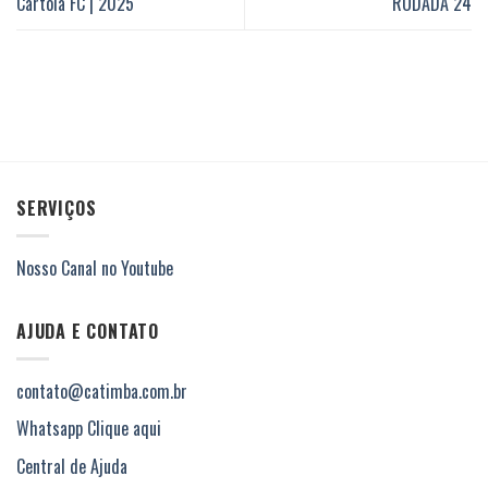
Cartola FC | 2025
RODADA 24
SERVIÇOS
Nosso Canal no Youtube
AJUDA E CONTATO
contato@catimba.com.br
Whatsapp Clique aqui
Central de Ajuda