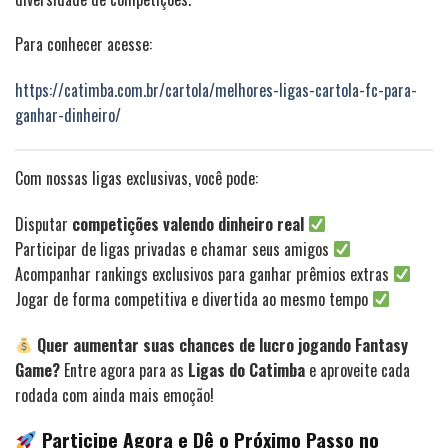
Para conhecer acesse:
https://catimba.com.br/cartola/melhores-ligas-cartola-fc-para-
ganhar-dinheiro/
Com nossas ligas exclusivas, você pode:
Disputar
competições valendo dinheiro real
Participar de ligas privadas e chamar seus amigos
Acompanhar rankings exclusivos para ganhar prêmios extras
Jogar de forma competitiva e divertida ao mesmo tempo
Quer aumentar suas chances de lucro jogando Fantasy
Game?
Entre agora para as
Ligas do Catimba
e aproveite cada
rodada com ainda mais emoção!
Participe Agora e Dê o Próximo Passo no