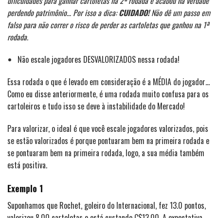
dificuldades para ganhar cartoletas na 2ª rodada e acabou na verdade
perdendo patrimônio… Por isso a dica:
CUIDADO!
Não dê um passo em
falso para não correr o risco de perder as cartoletas que ganhou na 1ª
rodada.
Não escale jogadores DESVALORIZADOS nessa rodada!
Essa rodada o que é levado em consideração é a MÉDIA do jogador…
Como eu disse anteriormente, é uma rodada muito confusa para os
cartoleiros e tudo isso se deve à instabilidade do Mercado!
Para valorizar, o ideal é que você escale jogadores valorizados, pois
se estão valorizados é porque pontuaram bem na primeira rodada e
se pontuaram bem na primeira rodada, logo, a sua média também
está positiva.
Exemplo 1
Suponhamos que Rochet, goleiro do Internacional, fez 13.0 pontos,
valorizou 8.00 cartoletas e está custando C$13.00. A expectativa