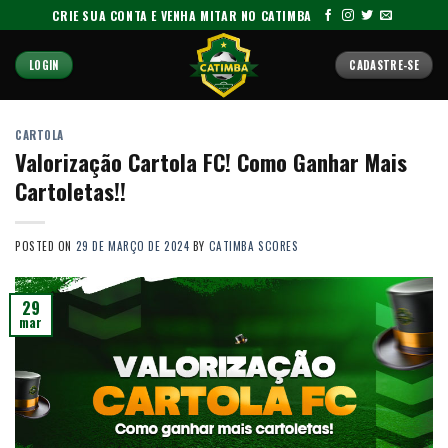
Skip
CRIE SUA CONTA E VENHA MITAR NO CATIMBA
to
content
LOGIN
CADASTRE-SE
CARTOLA
Valorização Cartola FC! Como Ganhar Mais
Cartoletas!!
POSTED ON
29 DE MARÇO DE 2024
BY
CATIMBA SCORES
29
mar