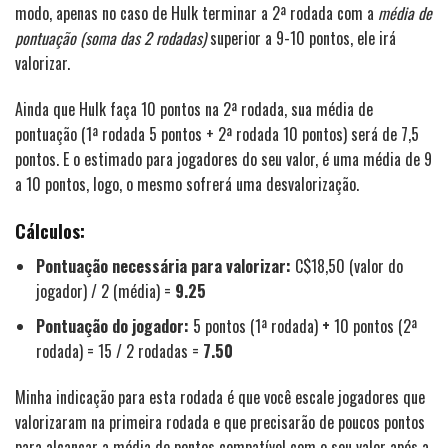
modo, apenas no caso de Hulk terminar a 2ª rodada com a
média de
pontuação (soma das 2 rodadas)
superior a 9-10 pontos, ele irá
valorizar.
Ainda que Hulk faça 10 pontos na 2ª rodada, sua média de
pontuação (1ª rodada 5 pontos + 2ª rodada 10 pontos) será de 7,5
pontos. E o estimado para jogadores do seu valor, é uma média de 9
a 10 pontos, logo, o mesmo sofrerá uma desvalorização.
Cálculos:
Pontuação necessária para valorizar:
C$18,50 (valor do
jogador) / 2 (média) =
9.25
Pontuação do jogador:
5 pontos (1ª rodada)
+
10 pontos (2ª
rodada) = 15 / 2 rodadas =
7.50
Minha indicação para esta rodada é que você escale jogadores que
valorizaram na primeira rodada e que precisarão de poucos pontos
para alcançar a média de pontos compatível com o seu valor após a